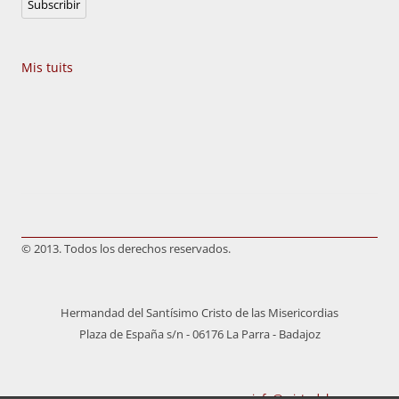
Subscribir
electrónico
Mis tuits
© 2013. Todos los derechos reservados.
Hermandad del Santísimo Cristo de las Misericordias
Plaza de España s/n - 06176 La Parra - Badajoz
info@cristodelaparra.es