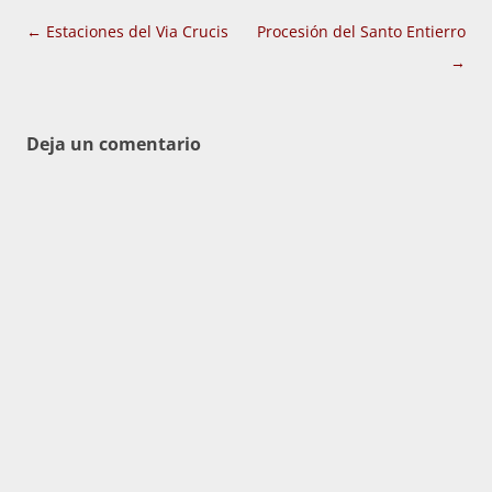
Navegación
←
Estaciones del Via Crucis
Procesión del Santo Entierro
de
→
entradas
Deja un comentario