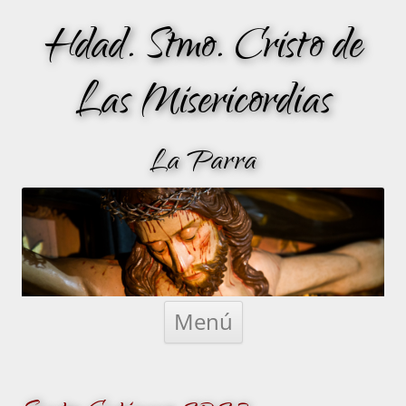
Hdad. Stmo. Cristo de
Las Misericordias
La Parra
Saltar
al
Menú
contenido