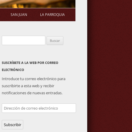
SAN JUAN
LA PARROQUIA
STATUTOS
ERMITA
SALUDA DEL PÁRROCO
Buscar:
OS DE ASAMBLEA
PLAZA DE TOROS
ACTIVIDADES PARROQUIALES
GENERAL
IMAGEN DE SAN JUAN
SUSCRÍBETE A LA WEB POR CORREO
ELECTRÓNICO
Introduce tu correo electrónico para
suscribirte a esta web y recibir
notificaciones de nuevas entradas.
Dirección
de
correo
Subscribir
electrónico