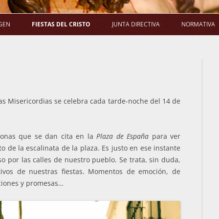
Saltar
al
GEN
FIESTAS DEL CRISTO
JUNTA DIRECTIVA
NORMATIVA
contenido
LA PROCESIÓN
SALUDA DEL PRESIDENTE
E
LA MISA
COMPOSICIÓN
ACUERD
LA NOVENA
COMISIONES
las Misericordias se celebra cada tarde-noche del 14 de
EL RAMO
ACUERDOS DE JUNTA DIRECTIVA
sonas que se dan cita en la
Plaza de España
para ver
to de la escalinata de la plaza. Es justo en ese instante
o por las calles de nuestro pueblo. Se trata, sin duda,
vos de nuestras fiestas. Momentos de emoción, de
iciones y promesas…