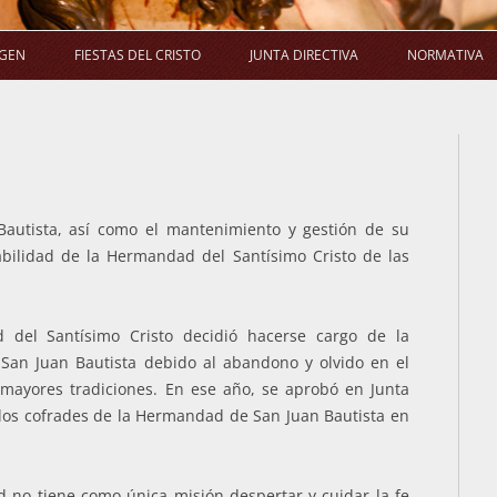
Saltar
al
AGEN
FIESTAS DEL CRISTO
JUNTA DIRECTIVA
NORMATIVA
contenido
LA PROCESIÓN
SALUDA DEL PRESIDENTE
E
LA MISA
COMPOSICIÓN
ACUERDO
LA NOVENA
COMISIONES
Bautista, así como el mantenimiento y gestión de su
EL RAMO
ACUERDOS DE JUNTA DIRECTIVA
bilidad de la Hermandad del Santísimo Cristo de las
del Santísimo Cristo decidió hacerse cargo de la
San Juan Bautista debido al abandono y olvido en el
mayores tradiciones. En ese año, se aprobó en Junta
s los cofrades de la Hermandad de San Juan Bautista en
no tiene como única misión despertar y cuidar la fe