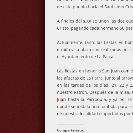
de este pueblo hacia el Santísimo Cris
A finales del s.XX se unen las dos c
Cristo, pagando cada hermano 50 pes
Actualmente, tanto las fiestas en ho
ermita y su plaza son realizados por 
el Ayuntamiento de La Parra.
Las fiestas en honor a San Juan comie
las afueras de La Parra, junto al arro
en las tardes de los días 21, 22 y 2
nuestro Patrón. Después de la misa, s
Juan
hasta la Parroquia, y ya por la
donde se instala una
tómbola
para re
de nuestra localidad o aportados por
Comparte esto: