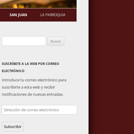
SAN JUAN
LA PARROQUIA
STATUTOS
ERMITA
SALUDA DEL PÁRROCO
Buscar:
S DE ASAMBLEA
PLAZA DE TOROS
ACTIVIDADES PARROQUIALES
GENERAL
IMAGEN DE SAN JUAN
SUSCRÍBETE A LA WEB POR CORREO
ELECTRÓNICO
Introduce tu correo electrónico para
suscribirte a esta web y recibir
notificaciones de nuevas entradas.
Dirección
de
correo
Subscribir
electrónico