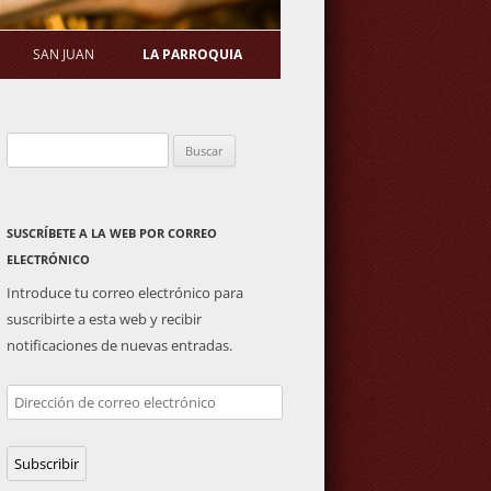
SAN JUAN
LA PARROQUIA
TATUTOS
ERMITA
SALUDA DEL PÁRROCO
Buscar:
S DE ASAMBLEA
PLAZA DE TOROS
ACTIVIDADES PARROQUIALES
ENERAL
IMAGEN DE SAN JUAN
SUSCRÍBETE A LA WEB POR CORREO
ELECTRÓNICO
Introduce tu correo electrónico para
suscribirte a esta web y recibir
notificaciones de nuevas entradas.
Dirección
de
correo
Subscribir
electrónico