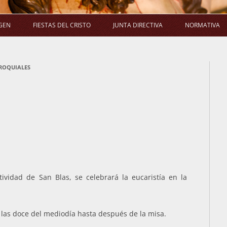
Saltar
al
GEN
FIESTAS DEL CRISTO
JUNTA DIRECTIVA
NORMATIVA
contenido
LA PROCESIÓN
SALUDA DEL PRESIDENTE
ES
ROQUIALES
LA MISA
COMPOSICIÓN
ACUERDO
G
LA NOVENA
COMISIONES
EL RAMO
ACUERDOS DE JUNTA DIRECTIVA
ividad de San Blas, se celebrará la eucaristía en la
las doce del mediodía hasta después de la misa.