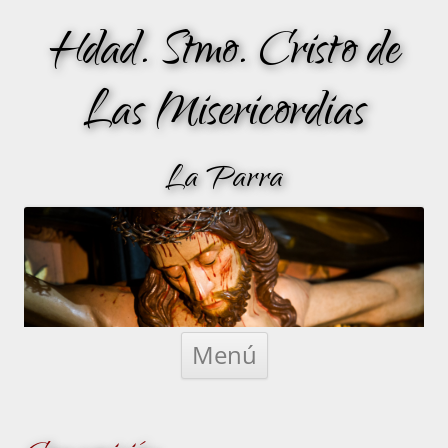
Hdad. Stmo. Cristo de
Las Misericordias
La Parra
Saltar
al
Menú
contenido