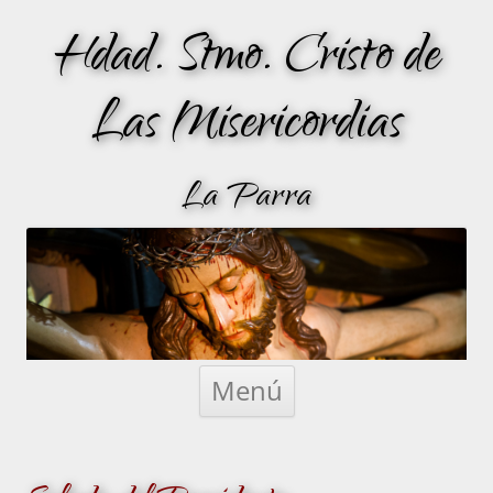
Hdad. Stmo. Cristo de
Las Misericordias
La Parra
Saltar
al
Menú
contenido