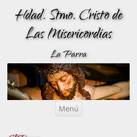
Hdad. Stmo. Cristo de
Las Misericordias
La Parra
Saltar
al
Menú
contenido