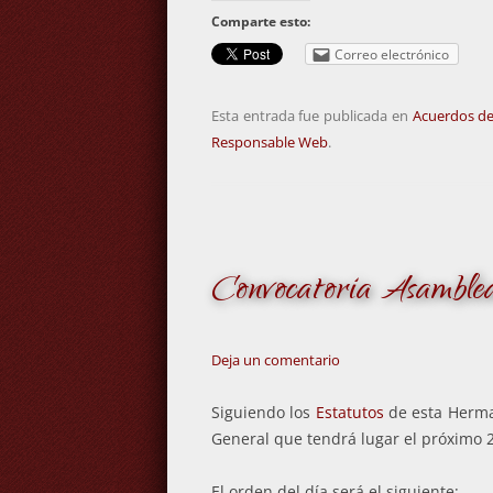
Comparte esto:
Correo electrónico
Esta entrada fue publicada en
Acuerdos de
Responsable Web
.
Convocatoria Asamble
Deja un comentario
Siguiendo los
Estatutos
de esta Herma
General que tendrá lugar el próximo 
El orden del día será el siguiente: