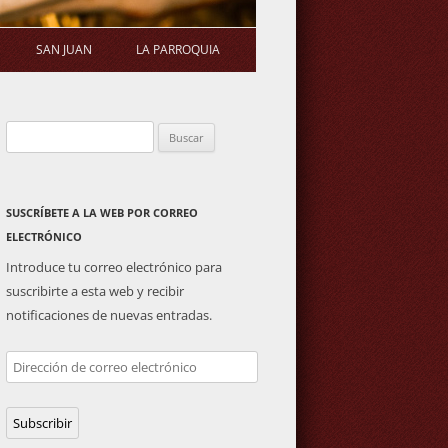
SAN JUAN
LA PARROQUIA
STATUTOS
ERMITA
SALUDA DEL PÁRROCO
Buscar:
S DE ASAMBLEA
PLAZA DE TOROS
ACTIVIDADES PARROQUIALES
ENERAL
IMAGEN DE SAN JUAN
SUSCRÍBETE A LA WEB POR CORREO
ELECTRÓNICO
Introduce tu correo electrónico para
suscribirte a esta web y recibir
notificaciones de nuevas entradas.
Dirección
de
correo
Subscribir
electrónico