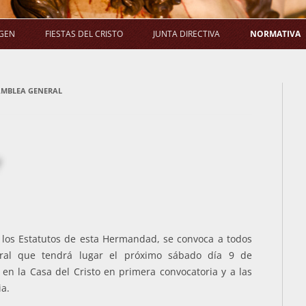
Saltar
al
AGEN
FIESTAS DEL CRISTO
JUNTA DIRECTIVA
NORMATIVA
contenido
LA PROCESIÓN
SALUDA DEL PRESIDENTE
E
AMBLEA GENERAL
LA MISA
COMPOSICIÓN
ACUERDO
G
LA NOVENA
COMISIONES
EL RAMO
ACUERDOS DE JUNTA DIRECTIVA
e los Estatutos de esta Hermandad, se convoca a todos
ral que tendrá lugar el próximo sábado día 9 de
en la Casa del Cristo en primera convocatoria y a las
ia.