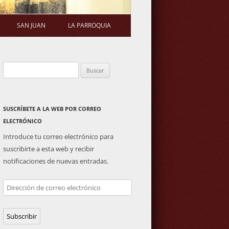
SAN JUAN
LA PARROQUIA
STATUTOS
ERMITA
SALUDA DEL PÁRROCO
Buscar:
S DE ASAMBLEA
PLAZA DE TOROS
ACTIVIDADES PARROQUIALES
GENERAL
IMAGEN DE SAN JUAN
SUSCRÍBETE A LA WEB POR CORREO
ELECTRÓNICO
Introduce tu correo electrónico para
suscribirte a esta web y recibir
notificaciones de nuevas entradas.
Dirección
de
correo
Subscribir
electrónico