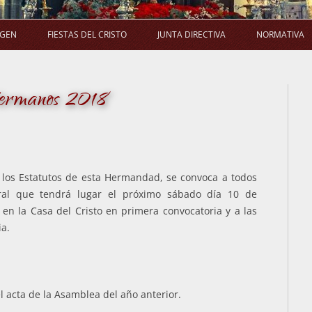
Saltar
al
AGEN
FIESTAS DEL CRISTO
JUNTA DIRECTIVA
NORMATIVA
contenido
LA PROCESIÓN
SALUDA DEL PRESIDENTE
E
Hermanos 2018
LA MISA
COMPOSICIÓN
ACUERDO
LA NOVENA
COMISIONES
EL RAMO
ACUERDOS DE JUNTA DIRECTIVA
e los Estatutos de esta Hermandad, se convoca a todos
al que tendrá lugar el próximo sábado día 10 de
en la Casa del Cristo en primera convocatoria y a las
ia.
l acta de la Asamblea del año anterior.