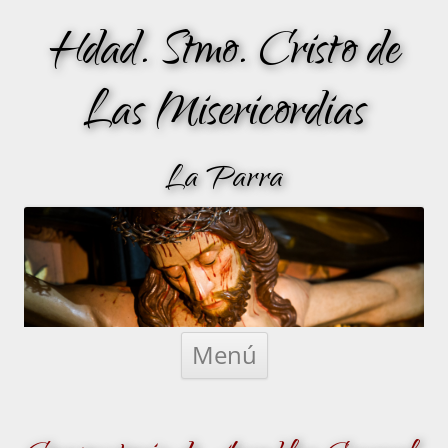
Hdad. Stmo. Cristo de
Las Misericordias
La Parra
Saltar
al
Menú
contenido