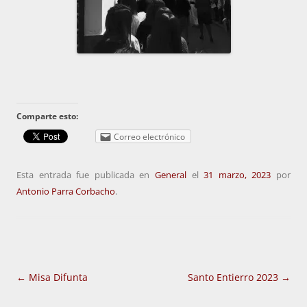
Comparte esto:
Correo electrónico
Esta entrada fue publicada en
General
el
31 marzo, 2023
por
Antonio Parra Corbacho
.
Navegación
←
Misa Difunta
Santo Entierro 2023
→
de