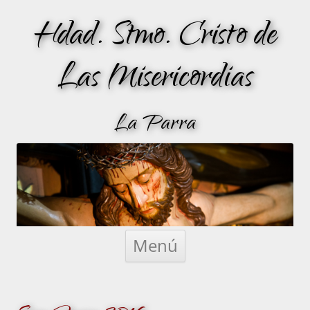
Hdad. Stmo. Cristo de
Las Misericordias
La Parra
Saltar
al
Menú
contenido