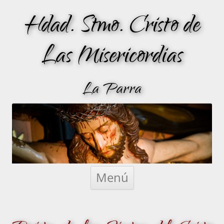
Hdad. Stmo. Cristo de
Las Misericordias
La Parra
Saltar
al
Menú
contenido