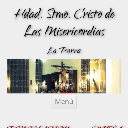
Hdad. Stmo. Cristo de
Las Misericordias
La Parra
Saltar
al
Menú
contenido