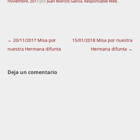
noviembre, 2017
por
Juan Marcos García. Responsable Web
.
Navegación
←
20/11/2017 Misa por
15/01/2018 Misa por nuestra
de
nuestra Hermana difunta
Hermana difunta
→
entradas
Deja un comentario