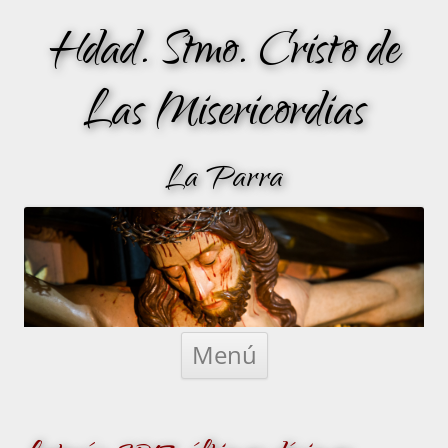
Hdad. Stmo. Cristo de
Las Misericordias
La Parra
Saltar
al
Menú
contenido