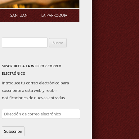
SAN JUAN
LA PARROQUIA
STATUTOS
ERMITA
SALUDA DEL PÁRROCO
Buscar:
S DE ASAMBLEA
PLAZA DE TOROS
ACTIVIDADES PARROQUIALES
GENERAL
IMAGEN DE SAN JUAN
SUSCRÍBETE A LA WEB POR CORREO
ELECTRÓNICO
Introduce tu correo electrónico para
suscribirte a esta web y recibir
notificaciones de nuevas entradas.
Dirección
de
correo
Subscribir
electrónico