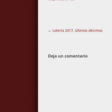
Navegación
←
Lotería 2017, últimos décimos
de
entradas
Deja un comentario