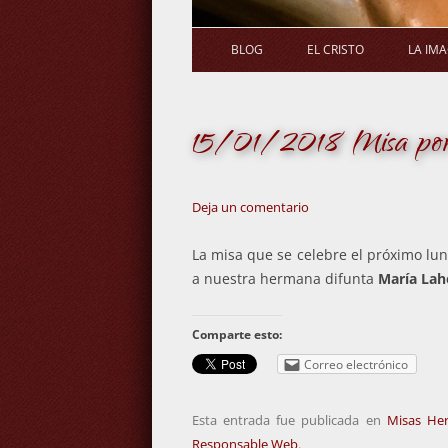
BLOG
EL CRISTO
LA IM
15/01/2018 Misa por 
Deja un comentario
La misa que se celebre el próximo lun
a nuestra hermana difunta
María Lah
Comparte esto:
Correo electrónico
Esta entrada fue publicada en
Misas He
Responsable Web
.