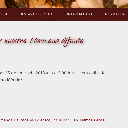
Saltar
al
AGEN
FIESTAS DEL CRISTO
JUNTA DIRECTIVA
NORMATIVA
contenido
LA PROCESIÓN
SALUDA DEL PRESIDENTE
E
nuestra Hermana difunta
LA MISA
COMPOSICIÓN
ACUERDO
LA NOVENA
COMISIONES
EL RAMO
ACUERDOS DE JUNTA DIRECTIVA
es 15 de enero de 2018 a las 19.00 horas será aplicada
era Méndez.
rmanos Difuntos
el
12 enero, 2018
por
Juan Marcos García.