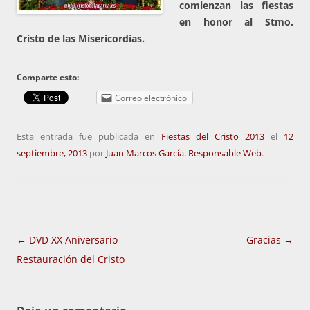
comienzan las fiestas
en honor al Stmo.
Cristo de las Misericordias.
Comparte esto:
Correo electrónico
Esta entrada fue publicada en
Fiestas del Cristo 2013
el
12
septiembre, 2013
por
Juan Marcos García. Responsable Web
.
Navegación
←
DVD XX Aniversario
Gracias
→
de
Restauración del Cristo
entradas