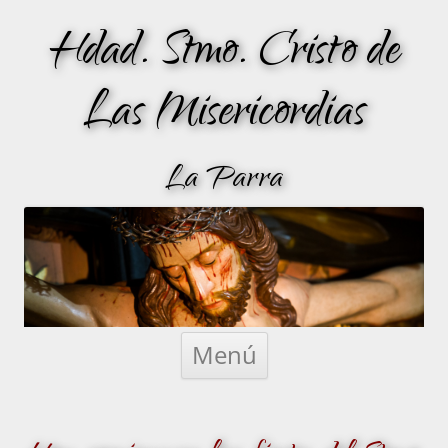
Hdad. Stmo. Cristo de
Las Misericordias
La Parra
Saltar
al
Menú
contenido