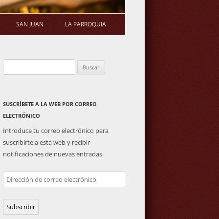
SAN JUAN
LA PARROQUIA
STATUTOS
ERMITA
SALUDA DEL PÁRROCO
Buscar:
S DE ASAMBLEA
PLAZA DE TOROS
ACTIVIDADES PARROQUIALES
GENERAL
IMAGEN DE SAN JUAN
SUSCRÍBETE A LA WEB POR CORREO
ELECTRÓNICO
Introduce tu correo electrónico para
suscribirte a esta web y recibir
notificaciones de nuevas entradas.
Dirección
de
correo
Subscribir
electrónico