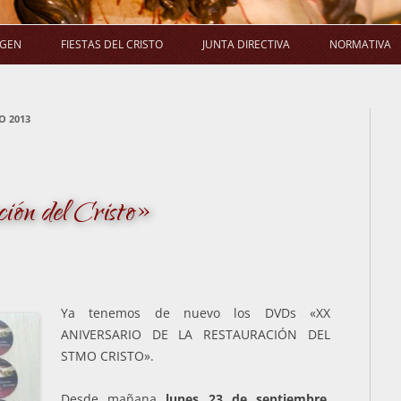
Saltar
al
AGEN
FIESTAS DEL CRISTO
JUNTA DIRECTIVA
NORMATIVA
contenido
LA PROCESIÓN
SALUDA DEL PRESIDENTE
E
O 2013
LA MISA
COMPOSICIÓN
ACUERDO
LA NOVENA
COMISIONES
EL RAMO
ACUERDOS DE JUNTA DIRECTIVA
n del Cristo»
Ya tenemos de nuevo los DVDs «XX
ANIVERSARIO DE LA RESTAURACIÓN DEL
STMO CRISTO».
Desde mañana
lunes 23 de septiembre
,