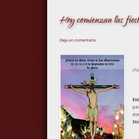
Hoy comienzan las fiest
Deja un comentario
¡Ya
Es
par
do
Stm