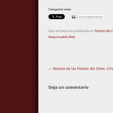
Comparte esto:
Correo electrónico
Esta entrada fue publicada en
Fiestas del 
Responsable Web
.
Navegación
←
Revista de las Fiestas del Stmo. Cri
de
entradas
Deja un comentario