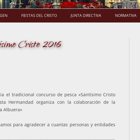
Saltar
al
AGEN
FIESTAS DEL CRISTO
JUNTA DIRECTIVA
NORMATIVA
contenido
LA PROCESIÓN
SALUDA DEL PRESIDENTE
E
ísimo Cristo 2016
LA MISA
COMPOSICIÓN
ACUERDO
LA NOVENA
COMISIONES
EL RAMO
ACUERDOS DE JUNTA DIRECTIVA
a el tradicional concurso de pesca «Santísimo Cristo
sta Hermandad organiza con la colaboración de la
a Albuera»
hamos para agradecer a cuantas personas y entidades