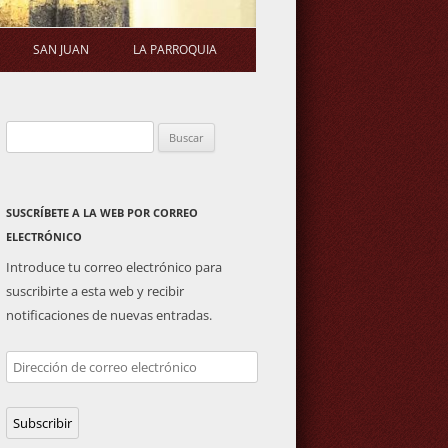
SAN JUAN
LA PARROQUIA
STATUTOS
ERMITA
SALUDA DEL PÁRROCO
Buscar:
S DE ASAMBLEA
PLAZA DE TOROS
ACTIVIDADES PARROQUIALES
GENERAL
IMAGEN DE SAN JUAN
SUSCRÍBETE A LA WEB POR CORREO
ELECTRÓNICO
Introduce tu correo electrónico para
suscribirte a esta web y recibir
notificaciones de nuevas entradas.
Dirección
de
correo
Subscribir
electrónico