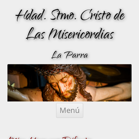
Hdad. Stmo. Cristo de
Las Misericordias
La Parra
Saltar
al
Menú
contenido