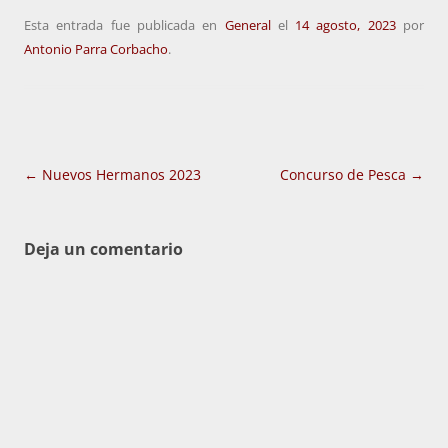
Esta entrada fue publicada en
General
el
14 agosto, 2023
por
Antonio Parra Corbacho
.
Navegación
←
Nuevos Hermanos 2023
Concurso de Pesca
→
de
entradas
Deja un comentario