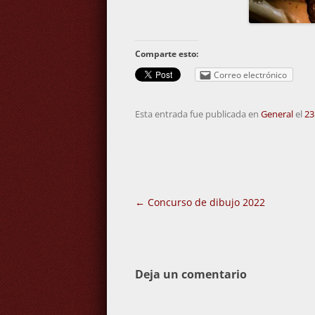
Comparte esto:
Correo electrónico
Esta entrada fue publicada en
General
el
23
Navegación
←
Concurso de dibujo 2022
de
entradas
Deja un comentario