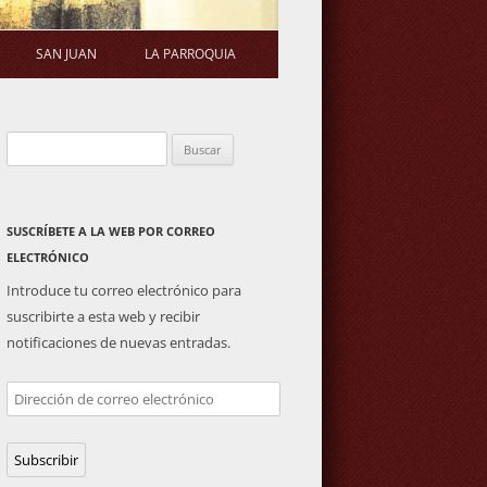
SAN JUAN
LA PARROQUIA
STATUTOS
ERMITA
SALUDA DEL PÁRROCO
Buscar:
S DE ASAMBLEA
PLAZA DE TOROS
ACTIVIDADES PARROQUIALES
GENERAL
IMAGEN DE SAN JUAN
SUSCRÍBETE A LA WEB POR CORREO
ELECTRÓNICO
Introduce tu correo electrónico para
suscribirte a esta web y recibir
notificaciones de nuevas entradas.
Dirección
de
correo
Subscribir
electrónico