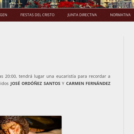
Saltar
al
AGEN
FIESTAS DEL CRISTO
JUNTA DIRECTIVA
NORMATIVA
contenido
LA PROCESIÓN
SALUDA DEL PRESIDENTE
E
LA MISA
COMPOSICIÓN
ACUERDO
LA NOVENA
COMISIONES
EL RAMO
ACUERDOS DE JUNTA DIRECTIVA
as 20:00, tendrá lugar una eucaristía para recordar a
cidos
JOSÉ ORDÓÑEZ SANTOS
Y
CARMEN FERNÁNDEZ