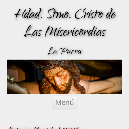
Hdad. Stmo. Cristo de
Las Misericordias
La Parra
Saltar
al
Menú
contenido