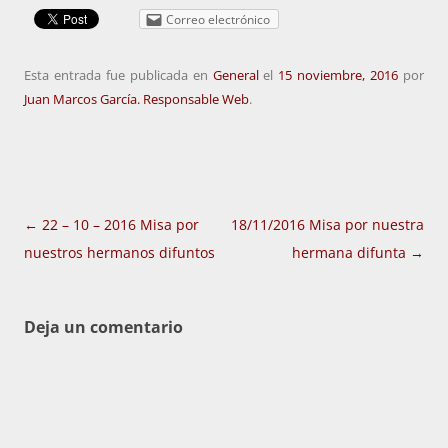
Correo electrónico
Esta entrada fue publicada en
General
el
15 noviembre, 2016
por
Juan Marcos García. Responsable Web
.
Navegación
←
22 – 10 – 2016 Misa por
18/11/2016 Misa por nuestra
de
nuestros hermanos difuntos
hermana difunta
→
entradas
Deja un comentario