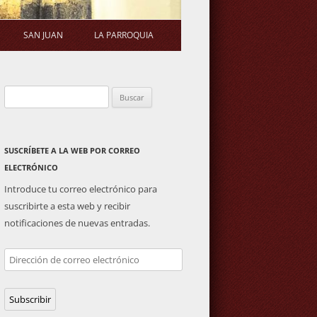
SAN JUAN
LA PARROQUIA
STATUTOS
ERMITA
SALUDA DEL PÁRROCO
Buscar:
S DE ASAMBLEA
PLAZA DE TOROS
ACTIVIDADES PARROQUIALES
GENERAL
IMAGEN DE SAN JUAN
SUSCRÍBETE A LA WEB POR CORREO
ELECTRÓNICO
Introduce tu correo electrónico para
suscribirte a esta web y recibir
notificaciones de nuevas entradas.
Dirección
de
correo
Subscribir
electrónico