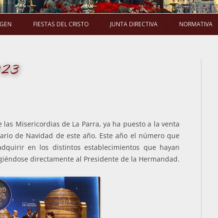
Saltar
al
AGEN
FIESTAS DEL CRISTO
JUNTA DIRECTIVA
NORMATIVA
contenido
LA PROCESIÓN
SALUDA DEL PRESIDENTE
E
023
LA MISA
COMPOSICIÓN
ACUERDO
LA NOVENA
COMISIONES
EL RAMO
ACUERDOS DE JUNTA DIRECTIVA
las Misericordias de La Parra, ya ha puesto a la venta
nario de Navidad de este año. Este año el número que
dquirir en los distintos establecimientos que hayan
rigiéndose directamente al Presidente de la Hermandad.