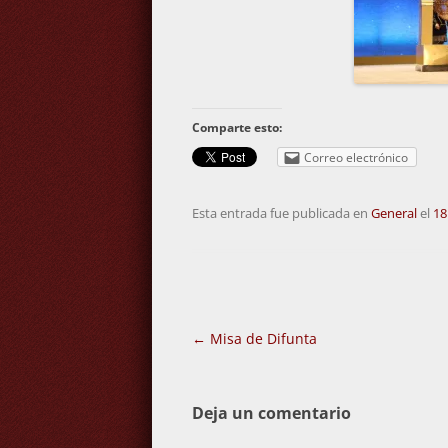
Comparte esto:
Correo electrónico
Esta entrada fue publicada en
General
el
18
Navegación
←
Misa de Difunta
de
entradas
Deja un comentario