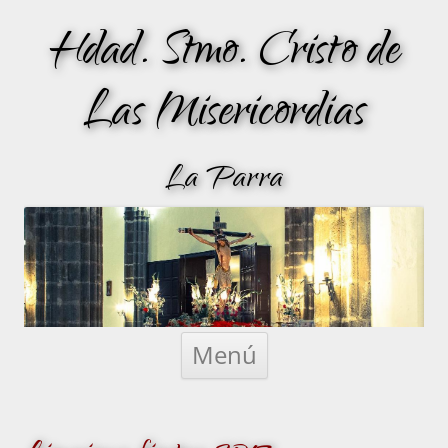
Hdad. Stmo. Cristo de
Las Misericordias
La Parra
Saltar
al
Menú
contenido