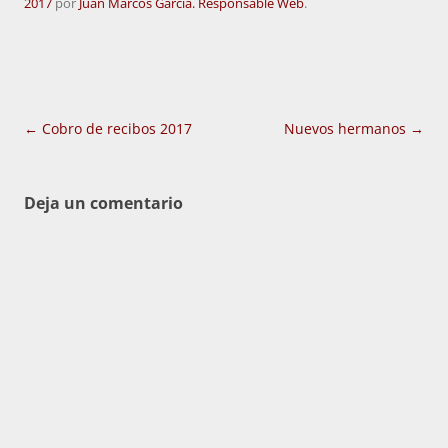
2017
por
Juan Marcos García. Responsable Web
.
Navegación
←
Cobro de recibos 2017
Nuevos hermanos
→
de
entradas
Deja un comentario