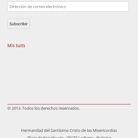
Dirección
de
correo
Subscribir
electrónico
Mis tuits
© 2013. Todos los derechos reservados.
Hermandad del Santísimo Cristo de las Misericordias
Plaza de España s/n - 06176 La Parra - Badajoz