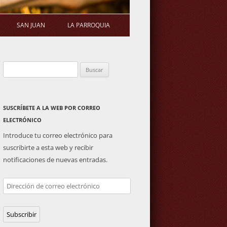
SAN JUAN
LA PARROQUIA
STATUTOS
ERMITA
SALUDA DEL PÁRROCO
Buscar:
S DE ASAMBLEA
PLAZA DE TOROS
ACTIVIDADES PARROQUIALES
GENERAL
IMAGEN DE SAN JUAN
SUSCRÍBETE A LA WEB POR CORREO
ELECTRÓNICO
Introduce tu correo electrónico para
suscribirte a esta web y recibir
notificaciones de nuevas entradas.
Dirección
de
correo
Subscribir
electrónico