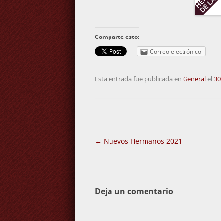
Comparte esto:
Correo electrónico
Esta entrada fue publicada en
General
el
30
Navegación
←
Nuevos Hermanos 2021
de
entradas
Deja un comentario