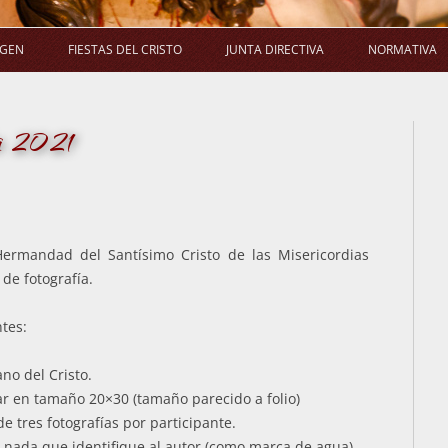
Saltar
al
AGEN
FIESTAS DEL CRISTO
JUNTA DIRECTIVA
NORMATIVA
contenido
LA PROCESIÓN
SALUDA DEL PRESIDENTE
E
ía 2021
LA MISA
COMPOSICIÓN
ACUERDO
LA NOVENA
COMISIONES
EL RAMO
ACUERDOS DE JUNTA DIRECTIVA
Hermandad del Santísimo Cristo de las Misericordias
de fotografía.
ntes:
no del Cristo.
ar en tamaño 20×30 (tamaño parecido a folio)
 tres fotografías por participante.
r nada que identifique al autor (como marca de agua)