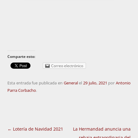
Comparte esto:
Correo electrónico
Esta entrada fue publicada en
General
el
29 julio, 2021
por
Antonio
Parra Corbacho
.
Navegación
←
Lotería de Navidad 2021
La Hermandad anuncia una
de
rebaja extraordinaria del