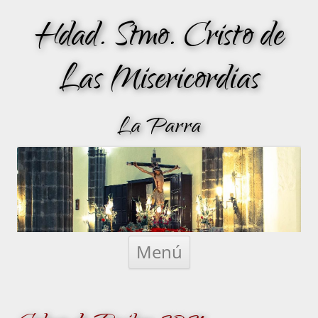
Hdad. Stmo. Cristo de
Las Misericordias
La Parra
Saltar
al
Menú
contenido