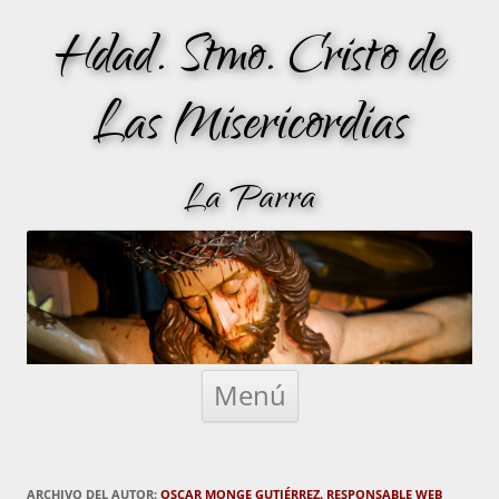
Hdad. Stmo. Cristo de
Las Misericordias
La Parra
Saltar
al
Menú
contenido
ARCHIVO DEL AUTOR:
OSCAR MONGE GUTIÉRREZ. RESPONSABLE WEB