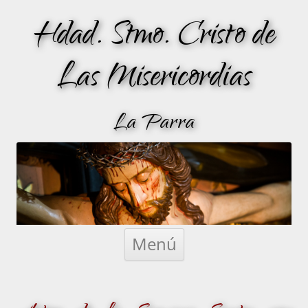
Hdad. Stmo. Cristo de
Las Misericordias
La Parra
Saltar
al
Menú
contenido