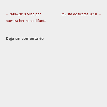
Navegación
←
9/06/2018 Misa por
Revista de fiestas 2018
→
de
nuestra hermana difunta
entradas
Deja un comentario