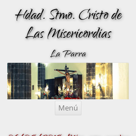
Hdad. Stmo. Cristo de
Las Misericordias
La Parra
Saltar
al
Menú
contenido