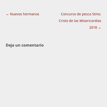
Navegación
←
Nuevos hermanos
Concurso de pesca Stmo.
de
Cristo de las Misericordias
entradas
2018
→
Deja un comentario