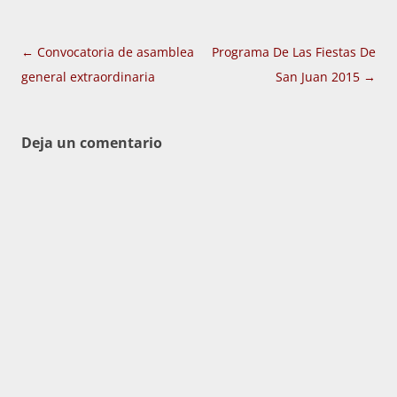
Navegación
←
Convocatoria de asamblea
Programa De Las Fiestas De
de
general extraordinaria
San Juan 2015
→
entradas
Deja un comentario